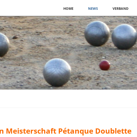
Navigation
HOME
NEWS
VERBAND
überspringen
en Meisterschaft Pétanque Doublette