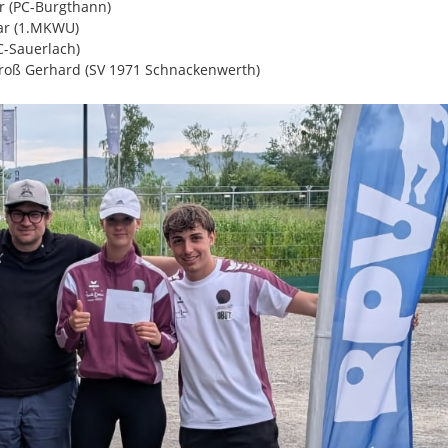
er (PC-Burgthann)
mar (1.MKWU)
C-Sauerlach)
Groß Gerhard (SV 1971 Schnackenwerth)