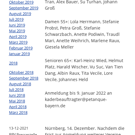
Tran, Alex Bauer, Su Turhan, Johann
Oktober 2019
September 2019
Groß
August 2019
Juli 2019
Damen 55+: Lola Herrmann, Stefanie
Juni 2019
Probst, Petra Groß, Stefanie
Mai 2019
Schwarzbach, Anette Podiwin, Traudl
April 2019
Mari, Anette Weihrich, Marlene Raux,
März 2019
Giesela Meller
Februar 2019
Januar 2019
Senioren 65+: Karl-Heinz Wied, Helmut
2018
Platz, Harald Wischer, Vu Suc, Van Tien
Oktober 2018
Dang, Albin Raux, Tita Vecile, Lore
September 2018
Vecile, Johannes Held
August 2018
Juli 2018
Anmeldung bis 9. Januar 2022 an
Juni 2018
kaderbeauftragter@petanque-
Mai 2018
bayern.de
April 2018
März 2018
Nürnberg, 14. Dezember. Nachdem die
13-12-2021
Frist zur Anmeldung weiterer Vereine
BPV Pressestelle