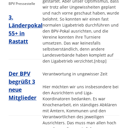
gestartet. Aber unser Optimismus, dass
BPV Pressestelle
wir trotz aller Ungewissheiten geplant
und nach vorne geschaut haben, wurde
3.
belohnt. So konnten wir einen fast
Länderpokal
normalen Ligabetrieb durchführen und
den BPV-Pokal ausrichten, und die
55+ in
Vereine konnten ihre Turniere
Rastatt
umsetzen. Das war keinesfalls
selbstverständlich, denn andere
Landesverbände haben komplett auf
den Ligabetrieb verzichtet.
[nbsp]
Der BPV
Verantwortung in ungewisser Zeit
begrüßt 3
Hier möchten wir uns insbesondere bei
neue
den Ausrichtern und Liga-
Mitglieder
Koordinatoren bedanken. Es war
Knochenarbeit, ein ständiges Abklären
mit Ämtern, Kommunen und den
Verantwortlichen des jeweiligen
Ausrichters. Das muss man allen hoch