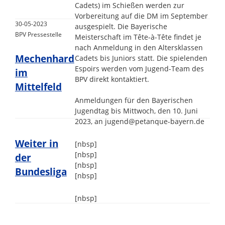
Cadets) im Schießen werden zur
Vorbereitung auf die DM im September
30-05-2023
ausgespielt. Die Bayerische
BPV Pressestelle
Meisterschaft im Tête-à-Tête findet je
nach Anmeldung in den Altersklassen
Mechenhard
Cadets bis Juniors statt. Die spielenden
Espoirs werden vom Jugend-Team des
im
BPV direkt kontaktiert.
Mittelfeld
Anmeldungen für den Bayerischen
Jugendtag bis Mittwoch, den 10. Juni
2023, an jugend@petanque-bayern.de
Weiter in
[nbsp]
[nbsp]
der
[nbsp]
Bundesliga
[nbsp]
[nbsp]